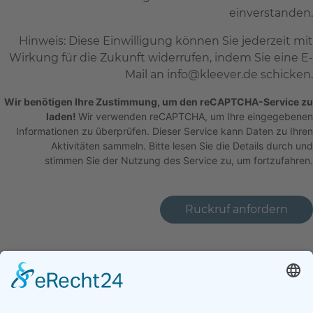
einverstanden.
Hinweis: Diese Einwilligung können Sie jederzeit mit
Wirkung für die Zukunft widerrufen, indem Sie eine E-
Mail an info@kleever.de schicken.
Wir benötigen Ihre Zustimmung, um den reCAPTCHA-Service zu
laden!
Wir verwenden reCAPTCHA, um Ihre eingegebenen
Informationen zu überprüfen. Dieser Service kann Daten zu Ihren
Aktivitäten sammeln. Bitte
lesen Sie die Details durch
stimmen Sie der Nutzung des Service zu
, um fortzufahren.
submit
Kleever
Kleever Kippenheim