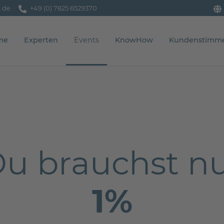
.de
aben Fragen zu unserem Unternehmen? Wählen Sie
+49 (0) 7825 6529370
+49 (0) 7825 652
me
Experten
Events
KnowHow
Kundenstimm
u brauchst n
1%