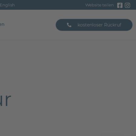
9370
English
Website teilen
en
kostenloser Rückruf
ur