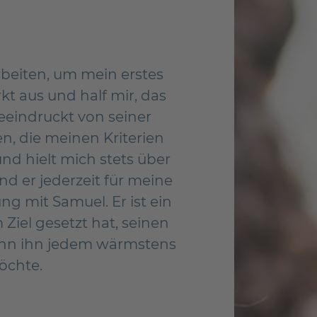
beiten, um mein erstes
Das Kleever Team i
kt aus und half mir, das
als Investment zu 
eeindruckt von seiner
stolzer Besitze
n, die meinen Kriterien
Kleever Team ha
nd hielt mich stets über
super einfach 
d er jederzeit für meine
ng mit Samuel. Er ist ein
Ziel gesetzt hat, seinen
ann ihn jedem wärmstens
öchte.