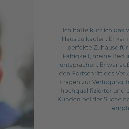
denkt eine Immobile
Ich hatte kürzlich da
fehlen. Ich bin ein
Haus zu kaufen. Er kann
ank Kleever. Das
perfekte Zuhause für
ganze Abwicklung
Fähigkeit, meine Bedür
en! Vielen Dank
entsprachen. Er war auß
!
den Fortschritt des Ver
Fragen zur Verfügung. In
hochqualifizierter und 
Kunden bei der Suche n
empfe