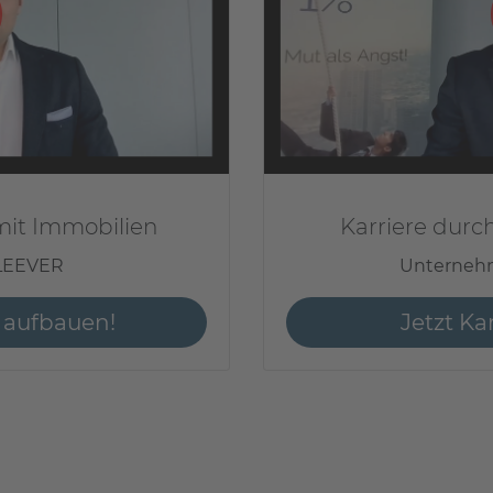
it Immobilien
Karriere durc
KLEEVER
Unterneh
 aufbauen!
Jetzt Ka