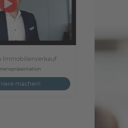
h Immobilienverkauf
menspräsentation
rriere
machen!